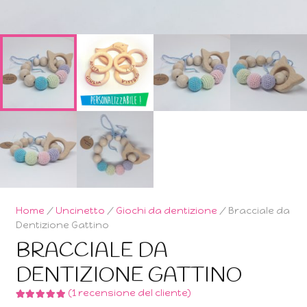
Home
/
Uncinetto
/
Giochi da dentizione
/ Bracciale da
Dentizione Gattino
BRACCIALE DA
DENTIZIONE GATTINO
Valutato
(
1
recensione del cliente)
5.00
su 5 su base di
1
rec