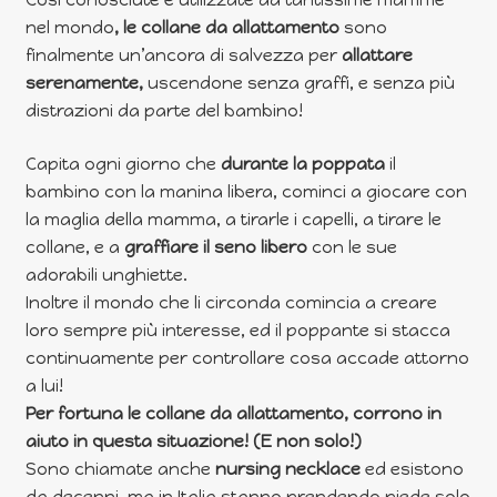
Così conosciute e utilizzate da tantissime mamme
nel mondo
, le collane da allattamento
sono
finalmente un’ancora di salvezza per
allattare
serenamente,
uscendone senza graffi, e senza più
distrazioni da parte del bambino!
Capita ogni giorno che
durante la poppata
il
bambino con la manina libera, cominci a giocare con
la maglia della mamma, a tirarle i capelli, a tirare le
collane, e a
graffiare il seno libero
con le sue
adorabili unghiette.
Inoltre il mondo che li circonda comincia a creare
loro sempre più interesse, ed il poppante si stacca
continuamente per controllare cosa accade attorno
a lui!
Per fortuna le collane da allattamento, corrono in
aiuto in questa situazione! (E non solo!)
Sono chiamate anche
nursing necklace
ed esistono
da decenni, ma in Italia stanno prendendo piede solo